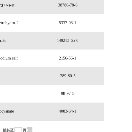
;(+/-)-et
38786-78-6
etrahydro-2
5337-03-1
rate
149213-65-0
odium salt
2156-56-1
289-80-5
98-97-5
ocyanate
4083-64-1
跳转至
页