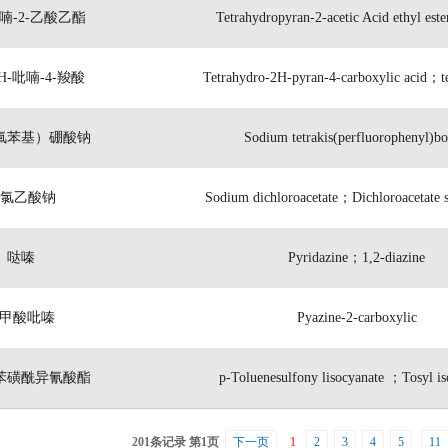
喃-2-乙酸乙酯
Tetrahydropyran-2-acetic Acid ethyl ester
H-吡喃-4-羧酸
Tetrahydro-2H-pyran-4-carboxylic acid；t
氟苯基）硼酸钠
Sodium tetrakis(perfluorophenyl)bo
氯乙酸钠
Sodium dichloroacetate；Dichloroacetate s
哒嗪
Pyridazine；1,2-diazine
-甲酸吡嗪
Pyazine-2-carboxylic
苯磺酰异氰酸酯
p-Toluenesulfony lisocyanate ；Tosyl is
201条记录 第1页
下一页
1
2
3
4
5
11