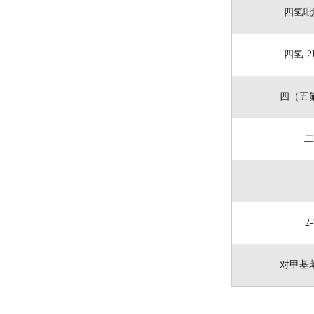
四氢吡
四氢-2
四（五
二
2
对甲基