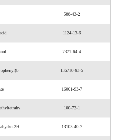
588-43-2
acid
1124-13-6
anol
7371-64-4
rophenyl)b
136710-93-5
te
16001-93-7
thyltetrahy
100-72-1
trahydro-2H
13103-40-7