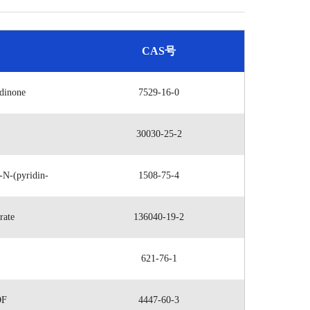
CAS号
idinone
7529-16-0
30030-25-2
N-(pyridin-
1508-75-4
rate
136040-19-2
621-76-1
OF
4447-60-3