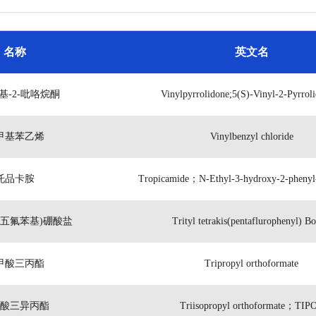
名称
英文名
基-2-吡咯烷酮
Vinylpyrrolidone;5(S)-Vinyl-2-Pyrrol
甲基苯乙烯
Vinylbenzyl chloride
托品卡胺
Tropicamide；N-Ethyl-3-hydroxy-2-phenyl-
(五氟苯基)硼酸盐
Trityl tetrakis(pentaflurophenyl) Bo
甲酸三丙酯
Tripropyl orthoformate
酸三异丙酯
Triisopropyl orthoformate；TIP