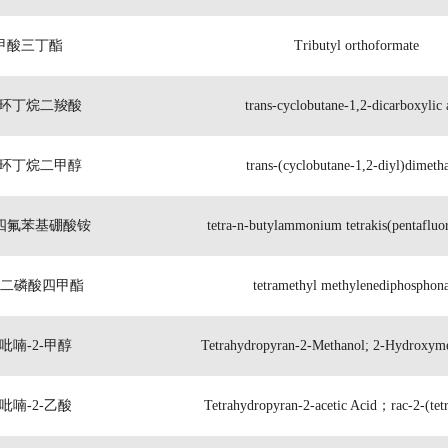
甲酸三丁酯
Tributyl orthoformate
- 环丁烷二羧酸
trans-cyclobutane-1,2-dicarboxylic 
- 环丁烷二甲醇
trans-(cyclobutane-1,2-diyl)dimeth
四氟苯基硼酸铵
tetra-n-butylammonium tetrakis(pentafluo
二磷酸四甲酯
tetramethyl methylenediphosphona
吡喃-2-甲醇
Tetrahydropyran-2-Methanol; 2-Hydroxyme
吡喃-2-乙酸
Tetrahydropyran-2-acetic Acid；rac-2-(te