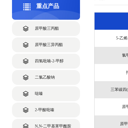
重点产品
原甲酸三丙酯
5-乙烯
原甲酸三异丙酯
氯
四氢吡喃-2-甲醇
二氯乙酸钠
三苯碳四
哒嗪
原
2-甲酸吡嗪
原甲
N,N-二甲基苯甲酰胺