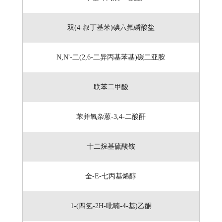
双(4-叔丁基苯)碘六氟磷酸盐
N,N'-二(2,6-二异丙基苯基)碳二亚胺
联苯二甲酸
苯并氧杂蒽-3,4-二酸酐
十二烷基硫酸铵
全-E-七丙基烯醇
1-(四氢-2H-吡喃-4-基)乙酮