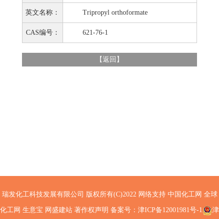
英文名称：
Tripropyl orthoformate
CAS编号：
621-76-1
【
返回
】
瑞发化工科技发展有限公司
版权所有(C)2022 网络支持
中国化工网
全球
化工网
生意宝
网盛建站
著作权声明
备案号：津ICP备12001981号-1
津